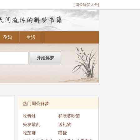
[ 周公解梦大全]
孕妇
生活
热门周公解梦
吃青蛙
和老婆吵架
头发散乱
送礼物
吃芝麻
猫挠