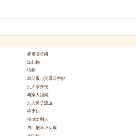
和老婆吵架
送礼物
猫挠
叔父母与父母亲争吵
别人家奔丧
与家人团聚
别人鼻子流血
捡小孩
抽血给别人
自己抱着小女孩
捡假钱