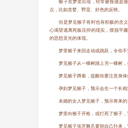
猴子在梦里出现，经常被视做是做梦
点，比如贪婪、野蛮、好色的反映。
但是梦见猴子有时也有积极的含义，
心渴望逃离死板压抑的现实，摆脱平
的思想灵光的体现。
梦里猴子来回走动或跳跃，令你不安
梦见猴子从一棵树跳上另一棵树，提
梦见猴子蹲着，提醒你要注意身体
孕妇梦见猴子，预示会生一个长相
未婚的女人梦见猴子，预示将来的丈
梦里向猴子开枪，或打死了猴子，
梦见猴子张牙舞爪要朝自己扑来，预