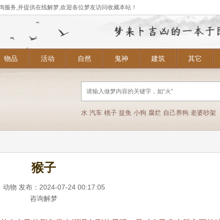
询服务,并提供在线解梦,欢迎各位梦友访问收藏本站！
物品
活动
自然
鬼神
建筑
其它
水
汽车
桃子
捉鱼
小狗
腐烂
自己养狗
老婆吵架
猴子
：
动物
发布：2024-07-24 00:17:05
咨询解梦