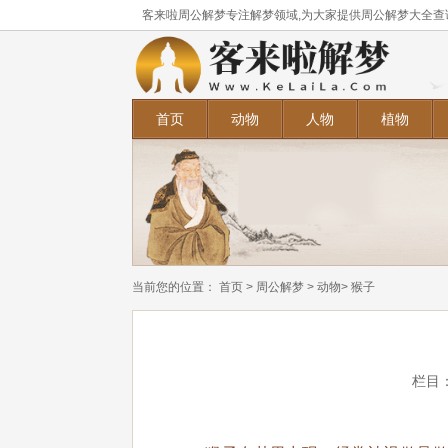
客来啦周公解梦专注解梦领域,为大家提供周公解梦大全查
首页
动物
人物
植物
当前您的位置：
首页
>
周公解梦
>
动物
> 猴子
栏目