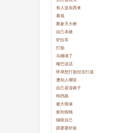
有人送东西来
看戏
爬参天大树
自己杀猪
驴拉车
打胎
马桶堵了
哑巴说话
怀孕想打胎但没打成
遭别人嘲笑
自己尿湿裤子
狗挡路
被大雨淋
捡到假钱
猫咬自己
跟婆婆吵架