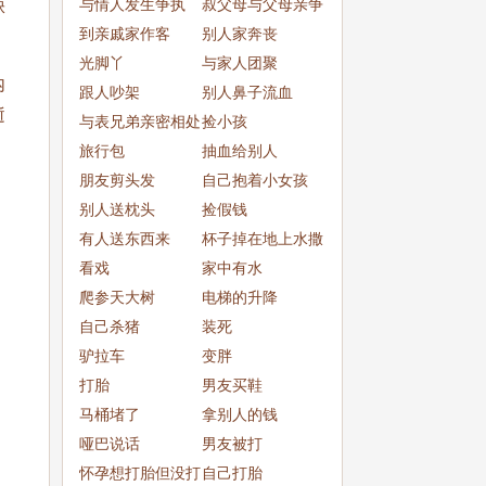
与情人发生争执
叔父母与父母亲争
缺
到亲戚家作客
吵
别人家奔丧
光脚丫
与家人团聚
内
跟人吵架
别人鼻子流血
逝
与表兄弟亲密相处
捡小孩
旅行包
抽血给别人
朋友剪头发
自己抱着小女孩
别人送枕头
捡假钱
有人送东西来
杯子掉在地上水撒
看戏
了一
家中有水
爬参天大树
电梯的升降
自己杀猪
装死
驴拉车
变胖
打胎
男友买鞋
马桶堵了
拿别人的钱
哑巴说话
男友被打
怀孕想打胎但没打
自己打胎