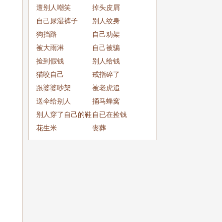
成
遭别人嘲笑
掉头皮屑
自己尿湿裤子
别人纹身
狗挡路
自己劝架
被大雨淋
自己被骗
捡到假钱
别人给钱
猫咬自己
戒指碎了
跟婆婆吵架
被老虎追
送伞给别人
捅马蜂窝
别人穿了自己的鞋
自已在捡钱
子
花生米
丧葬