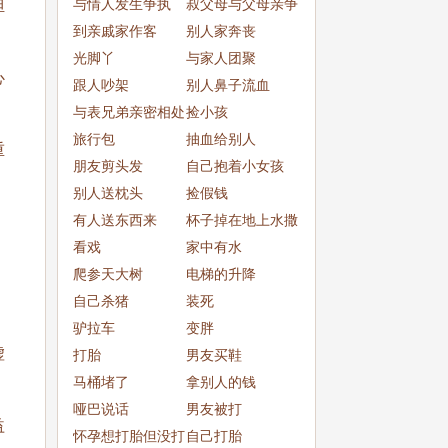
与情人发生争执
叔父母与父母亲争
担
到亲戚家作客
吵
别人家奔丧
光脚丫
与家人团聚
心
跟人吵架
别人鼻子流血
与表兄弟亲密相处
捡小孩
旅行包
抽血给别人
重
朋友剪头发
自己抱着小女孩
别人送枕头
捡假钱
有人送东西来
杯子掉在地上水撒
看戏
了一
家中有水
爬参天大树
电梯的升降
自己杀猪
装死
驴拉车
变胖
虚
打胎
男友买鞋
马桶堵了
拿别人的钱
哑巴说话
男友被打
益
怀孕想打胎但没打
自己打胎