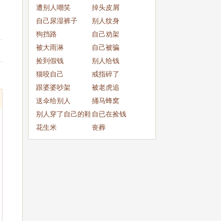
成
遭别人嘲笑
掉头皮屑
自己尿湿裤子
别人纹身
狗挡路
自己劝架
被大雨淋
自己被骗
捡到假钱
别人给钱
猫咬自己
戒指碎了
跟婆婆吵架
被老虎追
送伞给别人
捅马蜂窝
别人穿了自己的鞋
自已在捡钱
子
花生米
丧葬