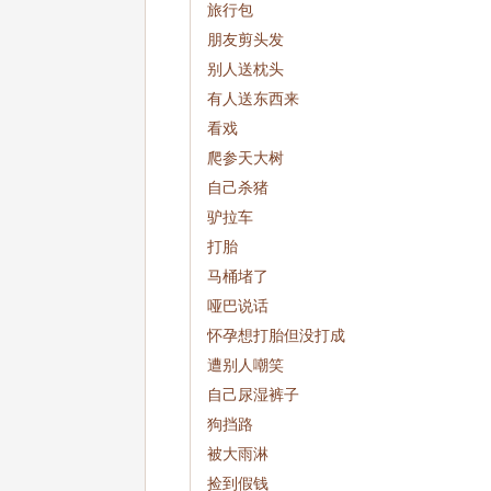
旅行包
朋友剪头发
别人送枕头
有人送东西来
看戏
爬参天大树
自己杀猪
驴拉车
打胎
马桶堵了
哑巴说话
怀孕想打胎但没打成
遭别人嘲笑
自己尿湿裤子
狗挡路
被大雨淋
捡到假钱