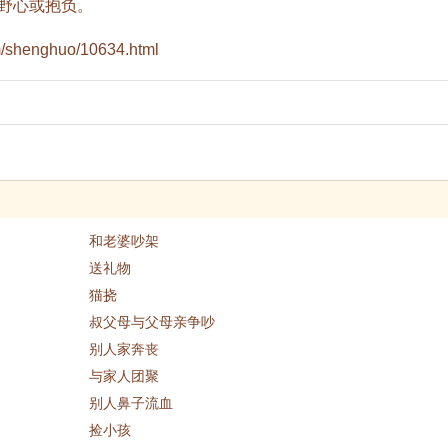
野心或抱负。
jm/shenghuo/10634.html
和老婆吵架
送礼物
猫挠
叔父母与父母亲争吵
别人家奔丧
与家人团聚
别人鼻子流血
捡小孩