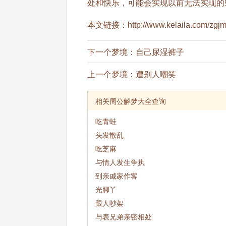
处和快乐，可能会实现以前无法实现的
本文链接：
http://www.kelaila.com/zg
下一个梦境：
自己尿湿裤子
上一个梦境：
遭别人嘲笑
相关周公解梦大全查询
吃青蛙
头发散乱
吃芝麻
与情人发生争执
到亲戚家作客
光脚丫
跟人吵架
与表兄弟亲密相处