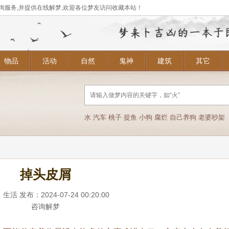
询服务,并提供在线解梦,欢迎各位梦友访问收藏本站！
物品
活动
自然
鬼神
建筑
其它
水
汽车
桃子
捉鱼
小狗
腐烂
自己养狗
老婆吵架
掉头皮屑
：
生活
发布：2024-07-24 00:20:00
咨询解梦