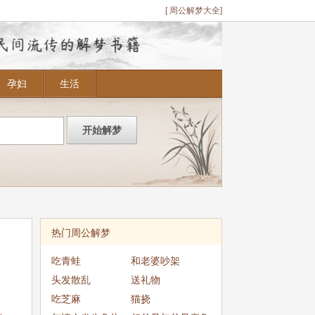
[ 周公解梦大全]
孕妇
生活
热门周公解梦
吃青蛙
和老婆吵架
头发散乱
送礼物
吃芝麻
猫挠