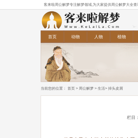
客来啦周公解梦专注解梦领域,为大家提供周公解梦大全查
首页
动物
人物
植物
当前您的位置：
首页
>
周公解梦
>
生活
> 掉头皮屑
栏目