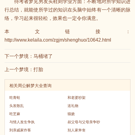
待考者梦见男友买鞋则学业方面：不断地对所学知识进
行总结，就能使所学过的知识在头脑中始终有一个清晰的脉
络，学习起来很轻松，效果也一定令你满意。
本文链接：
http://www.kelaila.com/zgjm/shenghuo/10642.html
下一个梦境：
马桶堵了
上一个梦境：
打胎
相关周公解梦大全查询
吃青蛙
和老婆吵架
头发散乱
送礼物
吃芝麻
猫挠
与情人发生争执
叔父母与父母亲争吵
到亲戚家作客
别人家奔丧