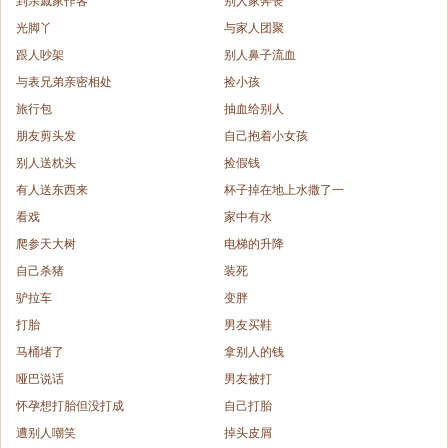
到亲戚家作客
别人家奔丧
光脚丫
与家人团聚
跟人吵架
别人鼻子流血
与表兄弟亲密相处
捡小孩
旅行包
抽血给别人
朋友剪头发
自己抱着小女孩
别人送枕头
捡假钱
有人送东西来
杯子掉在地上水撒了一
看戏
家中有水
爬参天大树
电梯的升降
自己杀猪
装死
驴拉车
变胖
打胎
男友买鞋
马桶堵了
拿别人的钱
哑巴说话
男友被打
怀孕想打胎但没打成
自己打胎
遭别人嘲笑
掉头皮屑