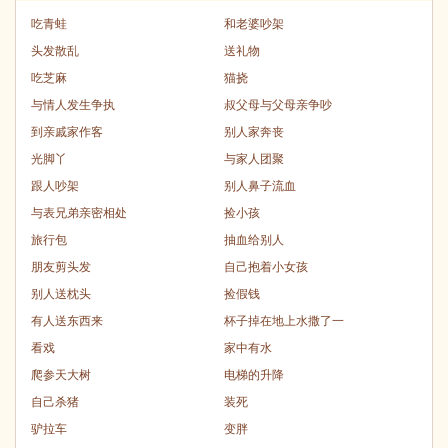
吃青蛙
和老婆吵架
头发散乱
送礼物
吃芝麻
猫挠
与情人发生争执
叔父母与父母亲争吵
到亲戚家作客
别人家奔丧
光脚丫
与家人团聚
跟人吵架
别人鼻子流血
与表兄弟亲密相处
捡小孩
旅行包
抽血给别人
朋友剪头发
自己抱着小女孩
别人送枕头
捡假钱
有人送东西来
杯子掉在地上水撒了一
看戏
家中有水
爬参天大树
电梯的升降
自己杀猪
装死
驴拉车
变胖