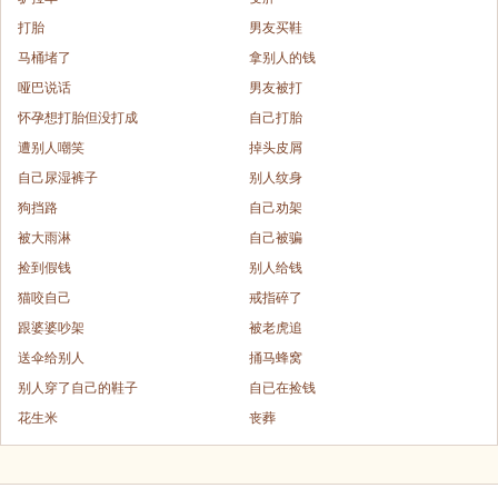
打胎
男友买鞋
马桶堵了
拿别人的钱
哑巴说话
男友被打
怀孕想打胎但没打成
自己打胎
遭别人嘲笑
掉头皮屑
自己尿湿裤子
别人纹身
狗挡路
自己劝架
被大雨淋
自己被骗
捡到假钱
别人给钱
猫咬自己
戒指碎了
跟婆婆吵架
被老虎追
送伞给别人
捅马蜂窝
别人穿了自己的鞋子
自已在捡钱
花生米
丧葬