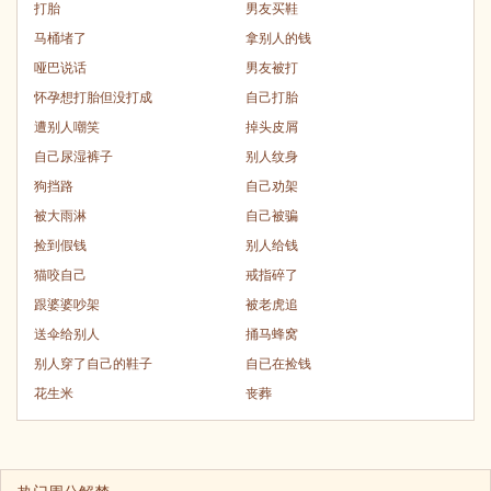
打胎
男友买鞋
马桶堵了
拿别人的钱
哑巴说话
男友被打
怀孕想打胎但没打成
自己打胎
遭别人嘲笑
掉头皮屑
自己尿湿裤子
别人纹身
狗挡路
自己劝架
被大雨淋
自己被骗
捡到假钱
别人给钱
猫咬自己
戒指碎了
跟婆婆吵架
被老虎追
送伞给别人
捅马蜂窝
别人穿了自己的鞋子
自已在捡钱
花生米
丧葬