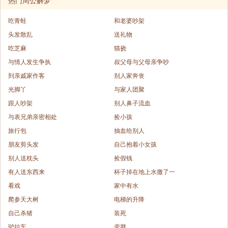
热门周公解梦
吃青蛙
和老婆吵架
头发散乱
送礼物
吃芝麻
猫挠
与情人发生争执
叔父母与父母亲争吵
到亲戚家作客
别人家奔丧
光脚丫
与家人团聚
跟人吵架
别人鼻子流血
与表兄弟亲密相处
捡小孩
旅行包
抽血给别人
朋友剪头发
自己抱着小女孩
别人送枕头
捡假钱
有人送东西来
杯子掉在地上水撒了一
看戏
家中有水
爬参天大树
电梯的升降
自己杀猪
装死
驴拉车
变胖