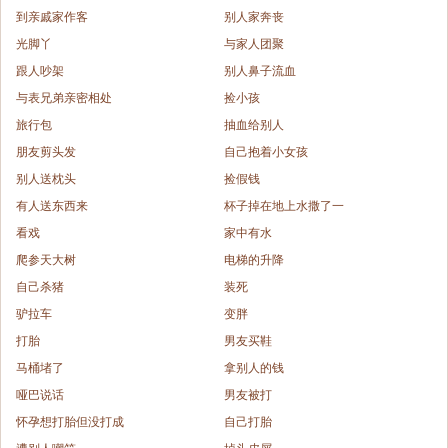
到亲戚家作客
别人家奔丧
光脚丫
与家人团聚
跟人吵架
别人鼻子流血
与表兄弟亲密相处
捡小孩
旅行包
抽血给别人
朋友剪头发
自己抱着小女孩
别人送枕头
捡假钱
有人送东西来
杯子掉在地上水撒了一
看戏
家中有水
爬参天大树
电梯的升降
自己杀猪
装死
驴拉车
变胖
打胎
男友买鞋
马桶堵了
拿别人的钱
哑巴说话
男友被打
怀孕想打胎但没打成
自己打胎