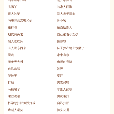
光脚丫
与家人团聚
跟人吵架
别人鼻子流血
与表兄弟亲密相处
捡小孩
旅行包
抽血给别人
朋友剪头发
自己抱着小女孩
别人送枕头
捡假钱
有人送东西来
杯子掉在地上水撒了一
看戏
家中有水
爬参天大树
电梯的升降
自己杀猪
装死
驴拉车
变胖
打胎
男友买鞋
马桶堵了
拿别人的钱
哑巴说话
男友被打
怀孕想打胎但没打成
自己打胎
遭别人嘲笑
掉头皮屑