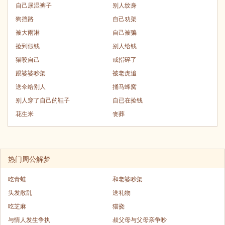
自己尿湿裤子
别人纹身
狗挡路
自己劝架
被大雨淋
自己被骗
捡到假钱
别人给钱
猫咬自己
戒指碎了
跟婆婆吵架
被老虎追
送伞给别人
捅马蜂窝
别人穿了自己的鞋子
自已在捡钱
花生米
丧葬
热门周公解梦
吃青蛙
和老婆吵架
头发散乱
送礼物
吃芝麻
猫挠
与情人发生争执
叔父母与父母亲争吵