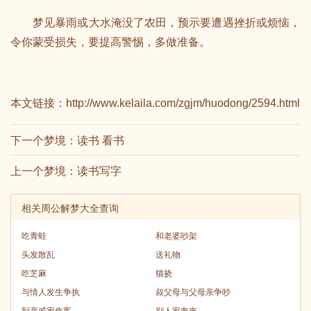
梦见暴雨或大水淹没了农田，预示要遭遇挫折或烦恼，
令你蒙受损失，要提高警惕，多做准备。
本文链接：
http://www.kelaila.com/zgjm/huodong/2594.html
下一个梦境：
读书 看书
上一个梦境：
读书写字
相关周公解梦大全查询
吃青蛙
和老婆吵架
头发散乱
送礼物
吃芝麻
猫挠
与情人发生争执
叔父母与父母亲争吵
到亲戚家作客
别人家奔丧