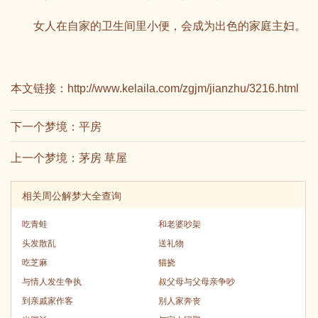
女人在自家的卫生间里小便，会成为出色的家庭主妇。
本文链接：
http://www.kelaila.com/zgjm/jianzhu/3216.html
下一个梦境：
平房
上一个梦境：
茅房 草屋
相关周公解梦大全查询
吃青蛙
和老婆吵架
头发散乱
送礼物
吃芝麻
猫挠
与情人发生争执
叔父母与父母亲争吵
到亲戚家作客
别人家奔丧