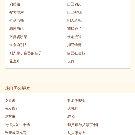
狗挡路
自己劝架
被大雨淋
自己被骗
捡到假钱
别人给钱
猫咬自己
戒指碎了
跟婆婆吵架
被老虎追
送伞给别人
捅马蜂窝
别人穿了自己的鞋子
自已在捡钱
花生米
丧葬
热门周公解梦
吃青蛙
和老婆吵架
头发散乱
送礼物
吃芝麻
猫挠
与情人发生争执
叔父母与父母亲争吵
到亲戚家作客
别人家奔丧