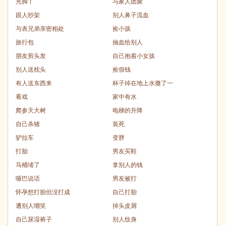
光脚丫
与家人团聚
跟人吵架
别人鼻子流血
与表兄弟亲密相处
捡小孩
旅行包
抽血给别人
朋友剪头发
自己抱着小女孩
别人送枕头
捡假钱
有人送东西来
杯子掉在地上水撒了一
看戏
家中有水
爬参天大树
电梯的升降
自己杀猪
装死
驴拉车
变胖
打胎
男友买鞋
马桶堵了
拿别人的钱
哑巴说话
男友被打
怀孕想打胎但没打成
自己打胎
遭别人嘲笑
掉头皮屑
自己尿湿裤子
别人纹身