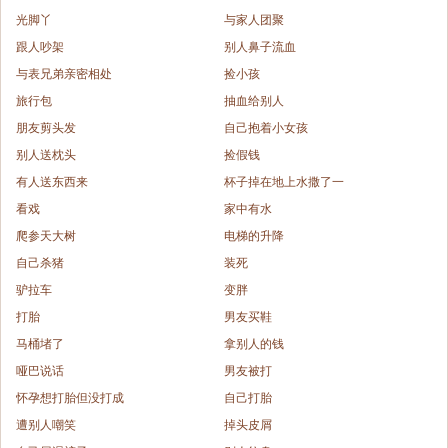
光脚丫
与家人团聚
跟人吵架
别人鼻子流血
与表兄弟亲密相处
捡小孩
旅行包
抽血给别人
朋友剪头发
自己抱着小女孩
别人送枕头
捡假钱
有人送东西来
杯子掉在地上水撒了一
看戏
家中有水
爬参天大树
电梯的升降
自己杀猪
装死
驴拉车
变胖
打胎
男友买鞋
马桶堵了
拿别人的钱
哑巴说话
男友被打
怀孕想打胎但没打成
自己打胎
遭别人嘲笑
掉头皮屑