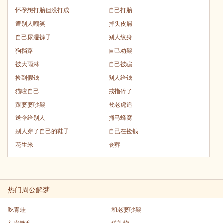
怀孕想打胎但没打成
自己打胎
遭别人嘲笑
掉头皮屑
自己尿湿裤子
别人纹身
狗挡路
自己劝架
被大雨淋
自己被骗
捡到假钱
别人给钱
猫咬自己
戒指碎了
跟婆婆吵架
被老虎追
送伞给别人
捅马蜂窝
别人穿了自己的鞋子
自已在捡钱
花生米
丧葬
热门周公解梦
吃青蛙
和老婆吵架
头发散乱
送礼物