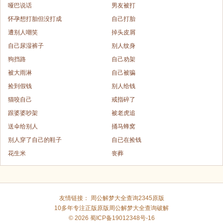
哑巴说话
男友被打
怀孕想打胎但没打成
自己打胎
遭别人嘲笑
掉头皮屑
自己尿湿裤子
别人纹身
狗挡路
自己劝架
被大雨淋
自己被骗
捡到假钱
别人给钱
猫咬自己
戒指碎了
跟婆婆吵架
被老虎追
送伞给别人
捅马蜂窝
别人穿了自己的鞋子
自已在捡钱
花生米
丧葬
友情链接：
周公解梦大全查询2345原版
10多年专注正版原版
周公解梦大全查询破解
© 2026
蜀ICP备19012348号-16