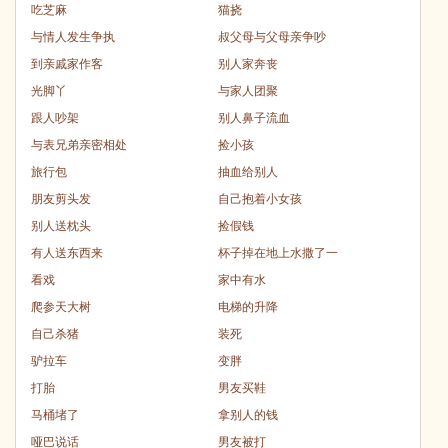
吃芝麻
猫挠
与情人发生争执
叔父母与父母亲争吵
到亲戚家作客
别人家奔丧
光脚丫
与家人团聚
跟人吵架
别人鼻子流血
与表兄弟亲密相处
捡小孩
旅行包
抽血给别人
朋友剪头发
自己抱着小女孩
别人送枕头
捡假钱
有人送东西来
杯子掉在地上水撒了一
看戏
家中有水
爬参天大树
电梯的升降
自己杀猪
装死
驴拉车
变胖
打胎
男友买鞋
马桶堵了
拿别人的钱
哑巴说话
男友被打