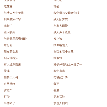
吃芝麻
猫挠
与情人发生争执
叔父母与父母亲争吵
到亲戚家作客
别人家奔丧
光脚丫
与家人团聚
跟人吵架
别人鼻子流血
与表兄弟亲密相处
捡小孩
旅行包
抽血给别人
朋友剪头发
自己抱着小女孩
别人送枕头
捡假钱
有人送东西来
杯子掉在地上水撒了一
看戏
家中有水
爬参天大树
电梯的升降
自己杀猪
装死
驴拉车
变胖
打胎
男友买鞋
马桶堵了
拿别人的钱