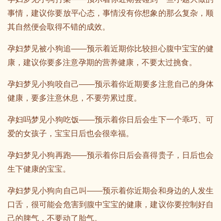
事情，建议你要放平心态，事情没有你想象的那么复杂，顺
其自然便会取得不错的成效。
孕妇梦见被小狗追——预示着近期你比较担心腹中宝宝的健
康，建议你要多注意孕期的营养健康，不要太过挑食。
孕妇梦见小狗咬自己——预示着你近期要多注意自己的身体
健康，要多注意休息，不要劳累过度。
孕妇吗梦见小狗吃饭——预示着你日后会生下一个乖巧、可
爱的女孩子，宝宝日后也会很幸福。
孕妇梦见小狗再跑——预示着你日后会喜得贵子，日后也会
生下健康的宝宝。
孕妇梦见小狗向自己叫——预示着你近期会和身边的人发生
口舌，很可能会危害到腹中宝宝的健康，建议你要控制好自
己的脾气，不要动了胎气。