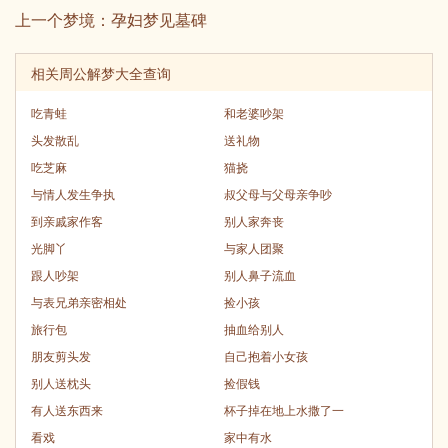
上一个梦境：
孕妇梦见墓碑
相关周公解梦大全查询
吃青蛙
和老婆吵架
头发散乱
送礼物
吃芝麻
猫挠
与情人发生争执
叔父母与父母亲争吵
到亲戚家作客
别人家奔丧
光脚丫
与家人团聚
跟人吵架
别人鼻子流血
与表兄弟亲密相处
捡小孩
旅行包
抽血给别人
朋友剪头发
自己抱着小女孩
别人送枕头
捡假钱
有人送东西来
杯子掉在地上水撒了一
看戏
家中有水