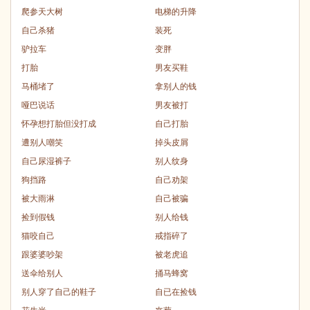
爬参天大树
电梯的升降
自己杀猪
装死
驴拉车
变胖
打胎
男友买鞋
马桶堵了
拿别人的钱
哑巴说话
男友被打
怀孕想打胎但没打成
自己打胎
遭别人嘲笑
掉头皮屑
自己尿湿裤子
别人纹身
狗挡路
自己劝架
被大雨淋
自己被骗
捡到假钱
别人给钱
猫咬自己
戒指碎了
跟婆婆吵架
被老虎追
送伞给别人
捅马蜂窝
别人穿了自己的鞋子
自已在捡钱